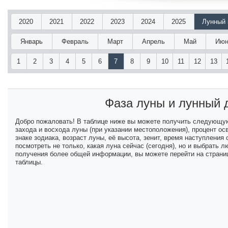
2020
2021
2022
2023
2024
2025
Лунный 
Январь
Февраль
Март
Апрель
Май
Июн
1
2
3
4
5
6
7
8
9
10
11
12
13
Фаза луны и лунный
Добро пожаловать! В таблице ниже вы можете получить следующу
захода и восхода луны (при указании местоположения), процент ос
знаке зодиака, возраст луны, её высота, зенит, время наступлени
посмотреть не только, какая луна сейчас (сегодня), но и выбрать
получения более общей информации, вы можете перейти на страниц
таблицы.