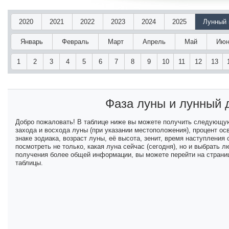
2020
2021
2022
2023
2024
2025
Лунный 
Январь
Февраль
Март
Апрель
Май
Июн
1
2
3
4
5
6
7
8
9
10
11
12
13
Фаза луны и лунный
Добро пожаловать! В таблице ниже вы можете получить следующу
захода и восхода луны (при указании местоположения), процент ос
знаке зодиака, возраст луны, её высота, зенит, время наступлени
посмотреть не только, какая луна сейчас (сегодня), но и выбрать
получения более общей информации, вы можете перейти на страниц
таблицы.