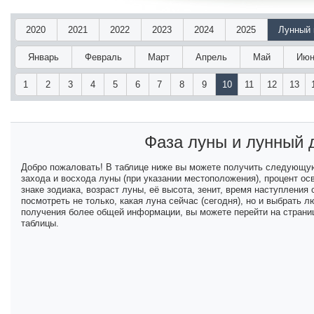
2020
2021
2022
2023
2024
2025
Лунный 
Январь
Февраль
Март
Апрель
Май
Июн
1
2
3
4
5
6
7
8
9
10
11
12
13
Фаза луны и лунный
Добро пожаловать! В таблице ниже вы можете получить следующу
захода и восхода луны (при указании местоположения), процент ос
знаке зодиака, возраст луны, её высота, зенит, время наступлени
посмотреть не только, какая луна сейчас (сегодня), но и выбрать
получения более общей информации, вы можете перейти на страниц
таблицы.