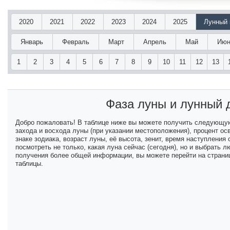
2020
2021
2022
2023
2024
2025
Лунный 
Январь
Февраль
Март
Апрель
Май
Июн
1
2
3
4
5
6
7
8
9
10
11
12
13
Фаза луны и лунный
Добро пожаловать! В таблице ниже вы можете получить следующу
захода и восхода луны (при указании местоположения), процент ос
знаке зодиака, возраст луны, её высота, зенит, время наступлени
посмотреть не только, какая луна сейчас (сегодня), но и выбрать
получения более общей информации, вы можете перейти на страниц
таблицы.