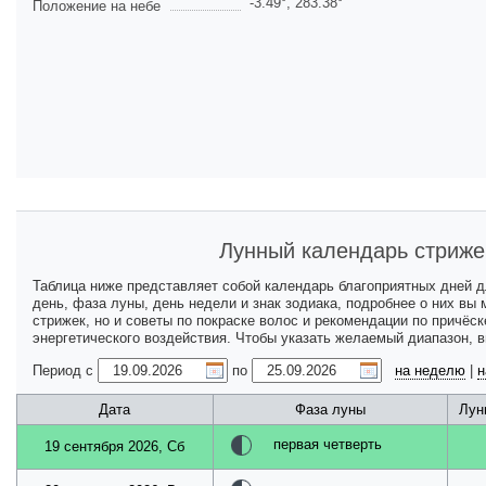
-3.49
°,
283.38
°
Положение на небе
Лунный календарь стриже
Таблица ниже представляет собой календарь благоприятных дней 
день, фаза луны, день недели и знак зодиака, подробнее о них вы
стрижек, но и советы по покраске волос и рекомендации по причёс
энергетического воздействия. Чтобы указать желаемый диапазон, 
Период с
по
на неделю
|
н
Дата
Фаза луны
Лун
первая четверть
19 сентября 2026, Сб