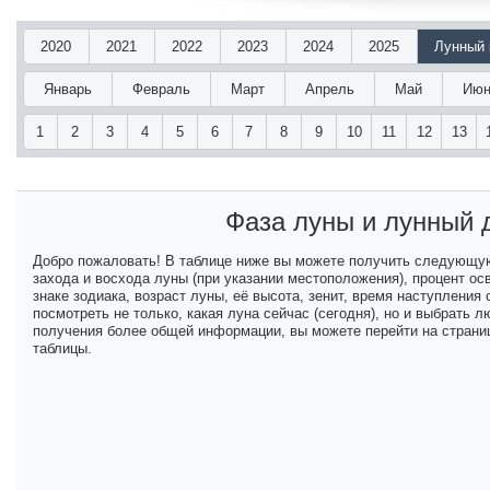
2020
2021
2022
2023
2024
2025
Лунный 
Январь
Февраль
Март
Апрель
Май
Июн
1
2
3
4
5
6
7
8
9
10
11
12
13
Фаза луны и лунный
Добро пожаловать! В таблице ниже вы можете получить следующу
захода и восхода луны (при указании местоположения), процент ос
знаке зодиака, возраст луны, её высота, зенит, время наступлени
посмотреть не только, какая луна сейчас (сегодня), но и выбрать
получения более общей информации, вы можете перейти на страниц
таблицы.