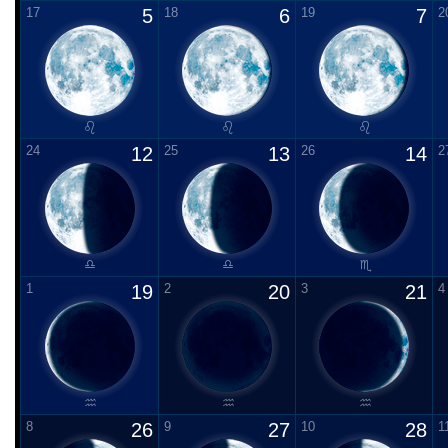
17
5
18
6
19
7
2
24
12
25
13
26
14
2
1
19
2
20
3
21
4
8
26
9
27
10
28
1