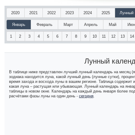
2020
2021
2022
2023
2024
2025
Лунный 
Январь
Февраль
Март
Апрель
Май
Июн
1
2
3
4
5
6
7
8
9
10
11
12
13
14
Лунный календ
В таблице ниже представлен лучший лунный календарь на месяц (я
зодиака находится луна, какой лунный день (лунные сутки), проц
время захода и восхода луны в вашем регионе. Таблица содержит
какая луна – растущая или убывающая. Лунный календарь на январ
таблицы в новом окне. Календарь на каждый день января более по
расчётами фазы луны на один день -
сегодня
.