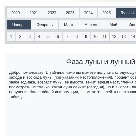
2020
2021
2022
2023
2024
2025
Лунный 
Январь
Февраль
Март
Апрель
Май
Июн
1
2
3
4
5
6
7
8
9
10
11
12
13
14
Фаза луны и лунны
Добро пожаловать! В таблице ниже вы можете получить следующу
захода и восхода луны (при указании местоположения), процент ос
знаке зодиака, возраст луны, её высота, зенит, время наступлени
посмотреть не только, какая луна сейчас (сегодня), но и выбрать
получения более общей информации, вы можете перейти на страниц
таблицы.