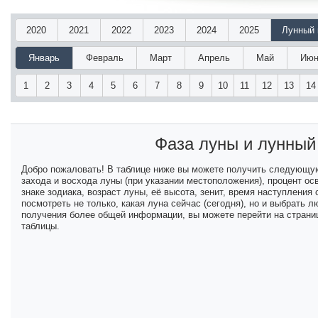
2020
2021
2022
2023
2024
2025
Лунный 
Январь
Февраль
Март
Апрель
Май
Июн
1
2
3
4
5
6
7
8
9
10
11
12
13
14
Фаза луны и лунны
Добро пожаловать! В таблице ниже вы можете получить следующу
захода и восхода луны (при указании местоположения), процент ос
знаке зодиака, возраст луны, её высота, зенит, время наступлени
посмотреть не только, какая луна сейчас (сегодня), но и выбрать
получения более общей информации, вы можете перейти на страниц
таблицы.