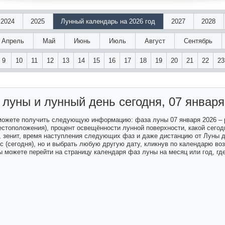
2024
2025
Лунный календарь на 2026 год
2027
2028
Апрель
Май
Июнь
Июль
Август
Сентябрь
9
10
11
12
13
14
15
16
17
18
19
20
21
22
23
 луны и лунный день
сегодня, 07 января
 можете получить следующую информацию: фаза луны 07 января 2026 –
естоположения), процент освещённости лунной поверхности, какой сегодн
а, зенит, время наступления следующих фаз и даже дистанцию от Луны 
ас (сегодня), но и выбрать любую другую дату, кликнув по календарю в
 можете перейти на страницу календаря фаз луны на месяц или год, гд