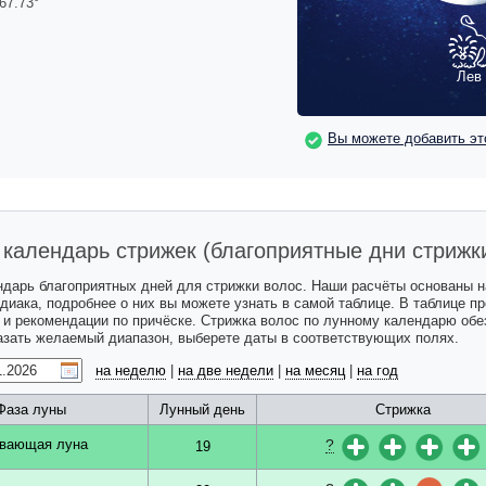
67.73
°
Лев
Вы можете добавить эт
календарь стрижек (благоприятные дни стрижк
ндарь благоприятных дней для стрижки волос. Наши расчёты основаны 
одиака, подробнее о них вы можете узнать в самой таблице. В таблице 
с и рекомендации по причёске. Стрижка волос по лунному календарю обе
казать желаемый диапазон, выберете даты в соответствующих полях.
на неделю
|
на две недели
|
на месяц
|
на год
Фаза луны
Лунный день
Стрижка
?
вающая луна
19