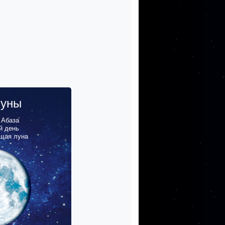
луны
,
Абаза
й день
щая луна