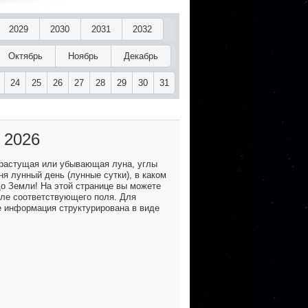
2029
2030
2031
2032
Октябрь
Ноябрь
Декабрь
24
25
26
27
28
29
30
31
 2026
 растущая или убывающая луна, углы
я лунный день (лунные сутки), в каком
до Земли! На этой странице вы можете
озле соответствующего поля. Для
е информация структурирована в виде