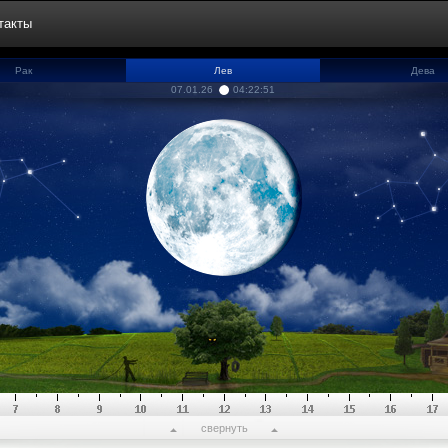
такты
Рак
Лев
Дева
07.01.26
04:22:52
свернуть