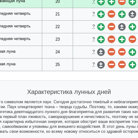
?
вающая луна
20
?
ледняя четверть
21
?
ледняя четверть
22
?
ледняя четверть
23
?
рая луна
24
?
рая луна
25
Характеристика лунных дней
го символом является паук. Сегодня достаточно тяжёлый и неблагоприят
и. Паук олицетворяет ткача – творца судьбы. Поэтому, то, какими ока
ргетика девятнадцатого лунного дня благоприятна для развития таких ка
на первый план лживость, саморазрушение и нечестивость, поэтому не з
я характерна избыточная энергия, которая обострит ваше восприятие тон
 самообманом и уязвимы для внешнего воздействия. В этот день луны 
вать свои возможности, ко всему новому относиться со здравой осторо