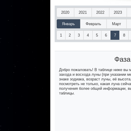
2020
2021
2022
2023
Январь
Февраль
Март
1
2
3
4
5
6
7
8
Фаза
Добро пожаловать! В таблице ниже вы
захода и восхода луны (при указании м
знаке зодиака, возраст луны, её высот
посмотреть не только, какая луна сейч
получения более общей информации, вы
таблицы.