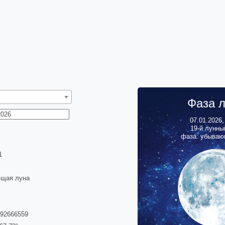
Фаза 
07.01.2026
19
-й лунны
фаза: убываю
2
щая луна
192666559