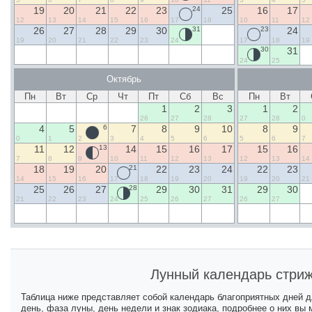
19
20
21
22
23
24
25
16
17
12
13
14
15
16
17
18
10
11
12
26
27
28
29
30
31
23
24
19
20
21
22
23
24
17
18
19
30
31
24
25
Октябрь
Пн
Вт
Ср
Чт
Пт
Сб
Вс
Пн
Вт
1
2
3
1
2
26
27
28
27
28
0
4
5
6
7
8
9
10
8
9
0
1
2
3
4
5
6
5
6
7
11
12
13
14
15
16
17
15
16
7
8
9
10
11
12
13
12
13
14
18
19
20
21
22
23
24
22
23
14
15
16
17
18
19
20
19
20
21
25
26
27
28
29
30
31
29
30
21
22
23
24
25
26
27
26
27
Лунный календарь стриж
Таблица ниже представляет собой календарь благоприятных дней 
день, фаза луны, день недели и знак зодиака, подробнее о них вы