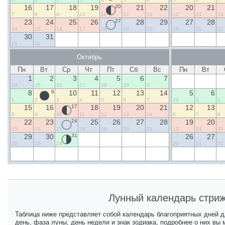
16
17
18
19
20
21
22
20
21
7
8
9
10
11
12
13
12
13
14
23
24
25
26
27
28
29
27
28
14
15
16
17
18
19
20
19
20
21
30
31
21
22
Октябрь
Пн
Вт
Ср
Чт
Пт
Сб
Вс
Пн
Вт
1
2
3
4
5
6
7
24
25
26
27
28
29
0
8
9
10
11
12
13
14
5
6
1
2
3
4
5
6
7
29
0
1
15
16
17
18
19
20
21
12
13
8
9
10
11
12
13
14
6
7
8
22
23
24
25
26
27
28
19
20
15
16
17
18
19
20
21
13
14
15
29
30
31
26
27
22
23
24
20
21
22
Лунный календарь стриж
Таблица ниже представляет собой календарь благоприятных дней 
день, фаза луны, день недели и знак зодиака, подробнее о них вы