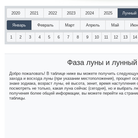
2020
2021
2022
2023
2024
2025
Лунный 
Январь
Февраль
Март
Апрель
Май
Июн
1
2
3
4
5
6
7
8
9
10
11
12
13
14
Фаза луны и лунны
Добро пожаловать! В таблице ниже вы можете получить следующу
захода и восхода луны (при указании местоположения), процент ос
знаке зодиака, возраст луны, её высота, зенит, время наступлени
посмотреть не только, какая луна сейчас (сегодня), но и выбрать
получения более общей информации, вы можете перейти на страниц
таблицы.