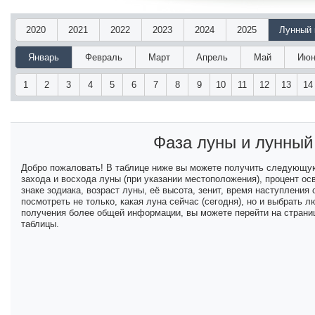
2020
2021
2022
2023
2024
2025
Лунный 
Январь
Февраль
Март
Апрель
Май
Июн
1
2
3
4
5
6
7
8
9
10
11
12
13
14
Фаза луны и лунны
Добро пожаловать! В таблице ниже вы можете получить следующу
захода и восхода луны (при указании местоположения), процент ос
знаке зодиака, возраст луны, её высота, зенит, время наступлени
посмотреть не только, какая луна сейчас (сегодня), но и выбрать
получения более общей информации, вы можете перейти на страниц
таблицы.