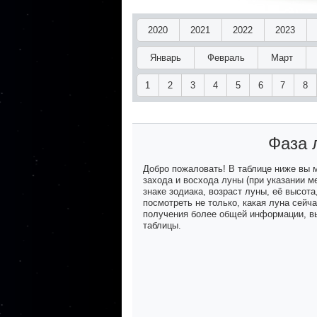
2020
2021
2022
2023
Январь
Февраль
Март
1
2
3
4
5
6
7
8
Фаза 
Добро пожаловать! В таблице ниже вы
захода и восхода луны (при указании м
знаке зодиака, возраст луны, её высот
посмотреть не только, какая луна сейч
получения более общей информации, вы
таблицы.