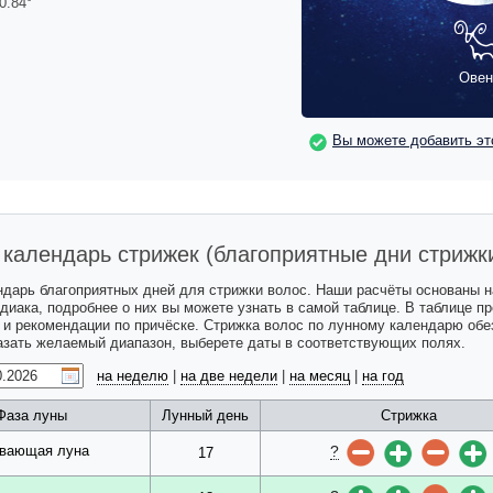
0.84
°
Овен
Вы можете добавить эт
календарь стрижек (благоприятные дни стрижк
ндарь благоприятных дней для стрижки волос. Наши расчёты основаны 
одиака, подробнее о них вы можете узнать в самой таблице. В таблице 
с и рекомендации по причёске. Стрижка волос по лунному календарю обе
казать желаемый диапазон, выберете даты в соответствующих полях.
на неделю
|
на две недели
|
на месяц
|
на год
Фаза луны
Лунный день
Стрижка
?
вающая луна
17