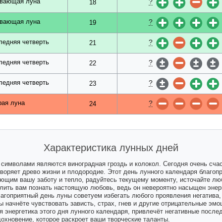
?
вающая луна
18
?
вающая луна
19
?
ледняя четверть
21
?
ледняя четверть
22
?
ледняя четверть
23
?
рая луна
24
Характеристика лунных дней
 символами являются виноградная гроздь и колокол. Сегодня очень сча
творяет древо жизни и плодородие. Этот день лунного календаря благоп
ющим вашу заботу и тепло, радуйтесь текущему моменту, источайте лю
ить вам познать настоящую любовь, ведь он невероятно насыщен энер
лагоприятный день луны советуем избегать любого проявления негатива,
ы начнёте чувствовать зависть, страх, гнев и другие отрицательные эмо
 энергетика этого дня лунного календаря, привлечёт негативные послед
хновение, которое раскроет ваши творческие таланты.