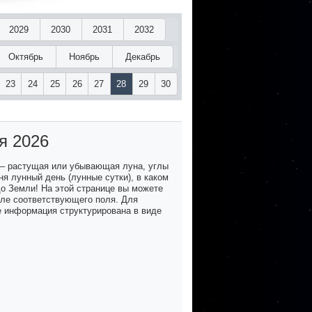
2029
2030
2031
2032
Октябрь
Ноябрь
Декабрь
23
24
25
26
27
28
29
30
я 2026
 – растущая или убывающая луна, углы
я лунный день (лунные сутки), в каком
до Земли! На этой странице вы можете
озле соответствующего поля. Для
е информация структурирована в виде