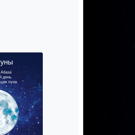
луны
,
Абаза
й день
щая луна