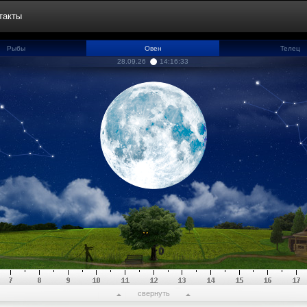
такты
Рыбы
Овен
Телец
28.09.26
14:16:33
свернуть