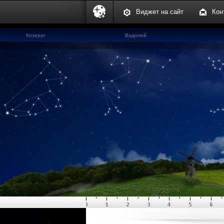
Виджет на сайт
Кон
Козерог
Водолей