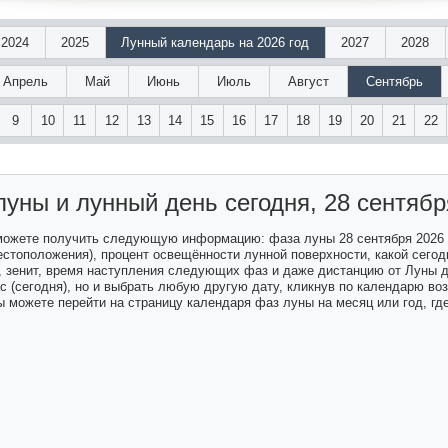
2024
2025
Лунный календарь на 2026 год
2027
2028
Апрель
Май
Июнь
Июль
Август
Сентябрь
9
10
11
12
13
14
15
16
17
18
19
20
21
22
луны и лунный день
сегодня, 28 сентябр
 можете получить следующую информацию: фаза луны 28 сентября 2026
естоположения), процент освещённости лунной поверхности, какой сегодн
а, зенит, время наступления следующих фаз и даже дистанцию от Луны 
ас (сегодня), но и выбрать любую другую дату, кликнув по календарю в
 можете перейти на страницу календаря фаз луны на месяц или год, гд