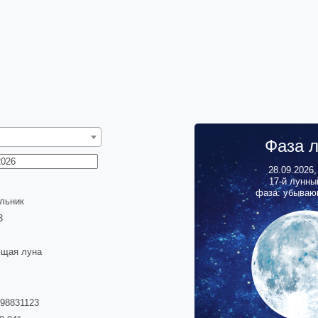
Фаза 
28.09.2026
17
-й лунны
фаза: убываю
льник
3
щая луна
198831123