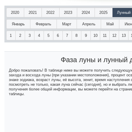
2020
2021
2022
2023
2024
2025
Лунный 
Январь
Февраль
Март
Апрель
Май
Июн
1
2
3
4
5
6
7
8
9
10
11
12
13
Фаза луны и лунный
Добро пожаловать! В таблице ниже вы можете получить следующу
захода и восхода луны (при указании местоположения), процент ос
знаке зодиака, возраст луны, её высота, зенит, время наступлени
посмотреть не только, какая луна сейчас (сегодня), но и выбрать
получения более общей информации, вы можете перейти на страниц
таблицы.