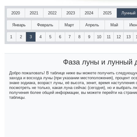
2020
2021
2022
2023
2024
2025
Лунный 
Январь
Февраль
Март
Апрель
Май
Июн
1
2
3
4
5
6
7
8
9
10
11
12
13
Фаза луны и лунный
Добро пожаловать! В таблице ниже вы можете получить следующу
захода и восхода луны (при указании местоположения), процент ос
знаке зодиака, возраст луны, её высота, зенит, время наступлени
посмотреть не только, какая луна сейчас (сегодня), но и выбрать
получения более общей информации, вы можете перейти на страниц
таблицы.