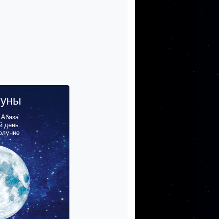
луны
,
Абаза
й день
олуние