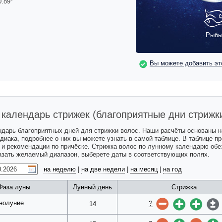
0.89
°
Рыб
Вы можете добавить эт
календарь стрижек (благоприятные дни стрижк
ндарь благоприятных дней для стрижки волос. Наши расчёты основаны 
одиака, подробнее о них вы можете узнать в самой таблице. В таблице 
с и рекомендации по причёске. Стрижка волос по лунному календарю обе
казать желаемый диапазон, выберете даты в соответствующих полях.
на неделю
|
на две недели
|
на месяц
|
на год
Фаза луны
Лунный день
Стрижка
?
нолуние
14