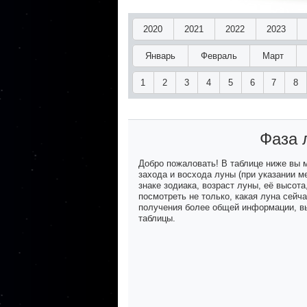
2020
2021
2022
2023
Январь
Февраль
Март
1
2
3
4
5
6
7
8
Фаза 
Добро пожаловать! В таблице ниже вы
захода и восхода луны (при указании м
знаке зодиака, возраст луны, её высот
посмотреть не только, какая луна сейч
получения более общей информации, вы
таблицы.