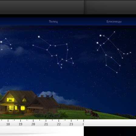
Телец
Близнецы