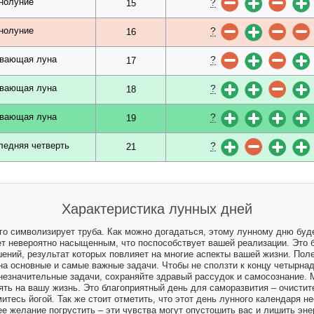
?
нолуние
15
?
нолуние
16
?
вающая луна
17
?
вающая луна
18
?
вающая луна
19
?
ледняя четверть
21
Характеристика лунных дней
го символизирует труба. Как можно догадаться, этому лунному дню буд
дет невероятно насыщенным, что поспособствует вашей реализации. Это 
ений, результат которых повлияет на многие аспекты вашей жизни. Пол
на основные и самые важные задачи. Чтобы не сползти к концу четырнад
незначительные задачи, сохраняйте здравый рассудок и самосознание. Мн
ть на вашу жизнь. Это благоприятный день для саморазвития – очистит
митесь йогой. Так же стоит отметить, что этот день лунного календаря 
е желание погрустить – эти чувства могут опустошить вас и лишить эн