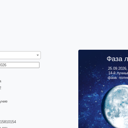
Фаза 
25.09.2026
14
-й лунны
фаза: полн
а
3
уние
315810154