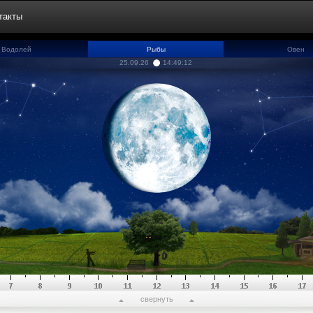
такты
Водолей
Рыбы
Овен
25.09.26
14:49:13
свернуть