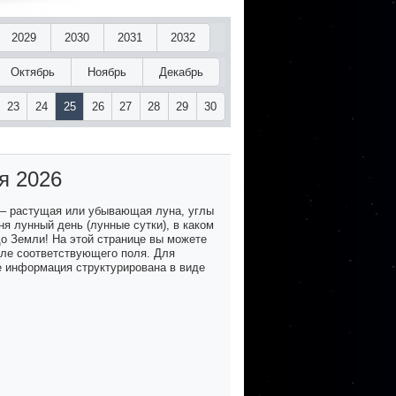
2029
2030
2031
2032
Октябрь
Ноябрь
Декабрь
23
24
25
26
27
28
29
30
я 2026
 – растущая или убывающая луна, углы
я лунный день (лунные сутки), в каком
до Земли! На этой странице вы можете
озле соответствующего поля. Для
е информация структурирована в виде