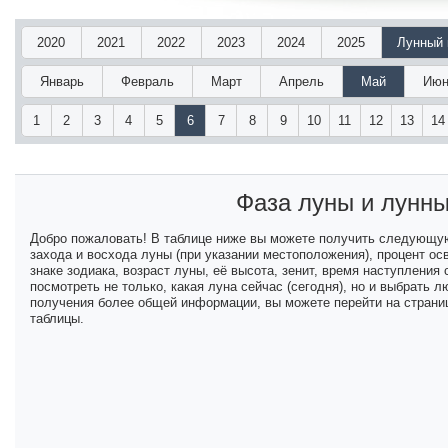
2020
2021
2022
2023
2024
2025
Лунный 
Январь
Февраль
Март
Апрель
Май
Июн
1
2
3
4
5
6
7
8
9
10
11
12
13
14
Фаза луны и лунн
Добро пожаловать! В таблице ниже вы можете получить следующу
захода и восхода луны (при указании местоположения), процент ос
знаке зодиака, возраст луны, её высота, зенит, время наступлени
посмотреть не только, какая луна сейчас (сегодня), но и выбрать
получения более общей информации, вы можете перейти на страниц
таблицы.