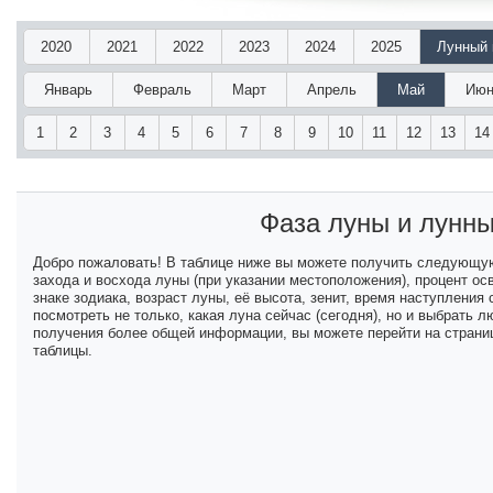
2020
2021
2022
2023
2024
2025
Лунный 
Январь
Февраль
Март
Апрель
Май
Июн
1
2
3
4
5
6
7
8
9
10
11
12
13
14
Фаза луны и лунн
Добро пожаловать! В таблице ниже вы можете получить следующу
захода и восхода луны (при указании местоположения), процент ос
знаке зодиака, возраст луны, её высота, зенит, время наступлени
посмотреть не только, какая луна сейчас (сегодня), но и выбрать
получения более общей информации, вы можете перейти на страниц
таблицы.