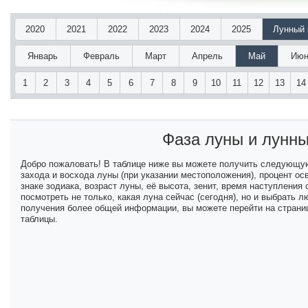
2020
2021
2022
2023
2024
2025
Лунный 
Январь
Февраль
Март
Апрель
Май
Июн
1
2
3
4
5
6
7
8
9
10
11
12
13
14
Фаза луны и лунн
Добро пожаловать! В таблице ниже вы можете получить следующу
захода и восхода луны (при указании местоположения), процент ос
знаке зодиака, возраст луны, её высота, зенит, время наступлени
посмотреть не только, какая луна сейчас (сегодня), но и выбрать
получения более общей информации, вы можете перейти на страниц
таблицы.