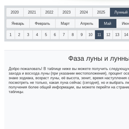
2020
2021
2022
2023
2024
2025
Лунный 
Январь
Февраль
Март
Апрель
Май
Июн
1
2
3
4
5
6
7
8
9
10
11
12
13
14
Фаза луны и лунн
Добро пожаловать! В таблице ниже вы можете получить следующу
захода и восхода луны (при указании местоположения), процент ос
знаке зодиака, возраст луны, её высота, зенит, время наступлени
посмотреть не только, какая луна сейчас (сегодня), но и выбрать
получения более общей информации, вы можете перейти на страниц
таблицы.