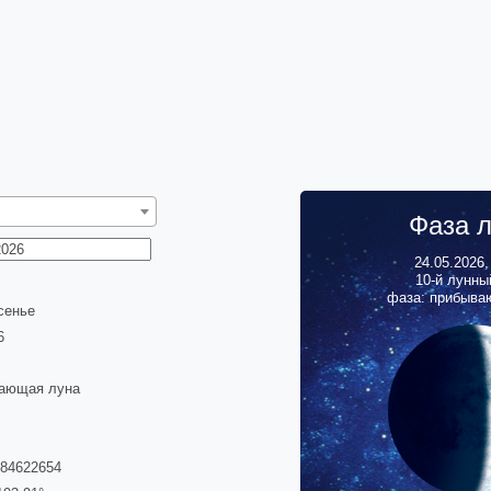
Фаза 
24.05.2026
10
-й лунны
фаза: прибыва
сенье
6
ающая луна
384622654