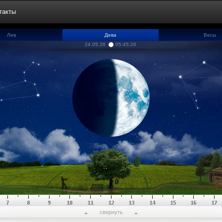
такты
Лев
Дева
Весы
24.05.26
05:45:26
свернуть