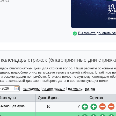
193.91
°
Дева
Вы можете добавить эт
календарь стрижек (благоприятные дни стрижк
ндарь благоприятных дней для стрижки волос. Наши расчёты основаны 
одиака, подробнее о них вы можете узнать в самой таблице. В таблице 
с и рекомендации по причёске. Стрижка волос по лунному календарю обе
казать желаемый диапазон, выберете даты в соответствующих полях.
на неделю
|
на две недели
|
на месяц
|
на год
Фаза луны
Лунный день
Стрижка
?
бывающая луна
10