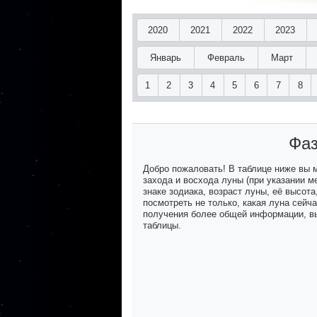
2020
2021
2022
2023
Январь
Февраль
Март
1
2
3
4
5
6
7
8
Фаз
Добро пожаловать! В таблице ниже вы
захода и восхода луны (при указании м
знаке зодиака, возраст луны, её высот
посмотреть не только, какая луна сейч
получения более общей информации, вы
таблицы.