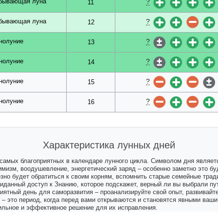
?
бывающая луна
11
?
бывающая луна
12
?
нолуние
13
?
нолуние
14
?
нолуние
15
?
нолуние
16
Характеристика лунных дней
 самых благоприятных в календаре лунного цикла. Символом дня являетс
имизм, воодушевление, энергетический заряд – особенно заметно это б
езно будет обратиться к своим корням, вспомнить старые семейные трад
иданный доступ к Знанию, которое подскажет, верный ли вы выбрали пут
риятный день для саморазвития – проанализируйте свой опыт, развивайте
 – это период, когда перед вами открываются и становятся явными ваши
ильное и эффективное решение для их исправления.