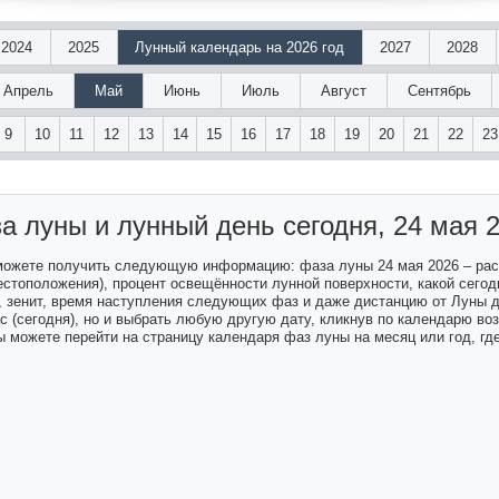
2024
2025
Лунный календарь на 2026 год
2027
2028
Апрель
Май
Июнь
Июль
Август
Сентябрь
9
10
11
12
13
14
15
16
17
18
19
20
21
22
23
а луны и лунный день
сегодня, 24 мая 
 можете получить следующую информацию: фаза луны 24 мая 2026 – ра
естоположения), процент освещённости лунной поверхности, какой сегодн
а, зенит, время наступления следующих фаз и даже дистанцию от Луны 
ас (сегодня), но и выбрать любую другую дату, кликнув по календарю в
 можете перейти на страницу календаря фаз луны на месяц или год, гд