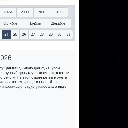
2029
2030
2031
2032
Октябрь
Ноябрь
Декабрь
24
25
26
27
28
29
30
31
2026
стущая или убывающая луна, углы
я лунный день (лунные сутки), в каком
до Земли! На этой странице вы можете
озле соответствующего поля. Для
е информация структурирована в виде