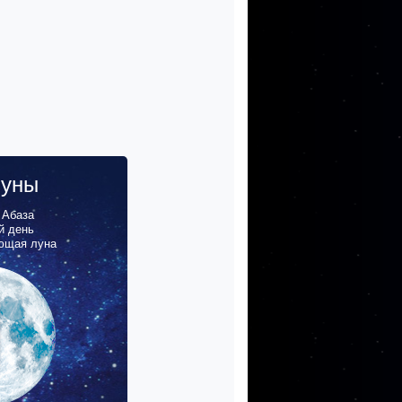
луны
,
Абаза
й день
ющая луна