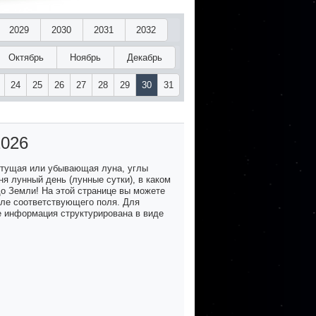
2029
2030
2031
2032
Октябрь
Ноябрь
Декабрь
24
25
26
27
28
29
30
31
2026
стущая или убывающая луна, углы
я лунный день (лунные сутки), в каком
до Земли! На этой странице вы можете
озле соответствующего поля. Для
е информация структурирована в виде