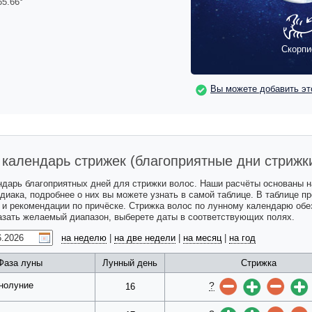
65.66
°
Скорпи
Вы можете добавить эт
календарь стрижек (благоприятные дни стрижк
ндарь благоприятных дней для стрижки волос. Наши расчёты основаны 
одиака, подробнее о них вы можете узнать в самой таблице. В таблице 
с и рекомендации по причёске. Стрижка волос по лунному календарю обе
казать желаемый диапазон, выберете даты в соответствующих полях.
на неделю
|
на две недели
|
на месяц
|
на год
Фаза луны
Лунный день
Стрижка
?
нолуние
16