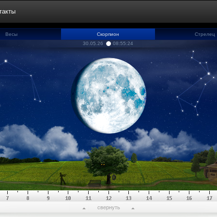
такты
Весы
Скорпион
Стрелец
30.05.26
08:55:25
свернуть