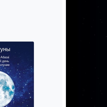
луны
,
Абаза
й день
олуние