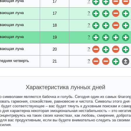
?
вающая луна
17
?
вающая луна
17
?
вающая луна
18
?
вающая луна
19
?
вающая луна
20
?
ледняя четверть
21
Характеристика лунных дней
о символами являются бабочка и голубь. Сегодня один из самых благоп
овать гармония, спокойствие, равновесие и чистота. Символы этого дня
я будет соответствующее – вас будет тянуть к духовным поискам и сам
о дня характерна некоторая эмоциональная нестабильность – это негати
онцентрируясь на таких своих качествах, как любовь, смирение, доброт
т для вас продуктивным, если вы будете внимательно следить за своим
асилия.