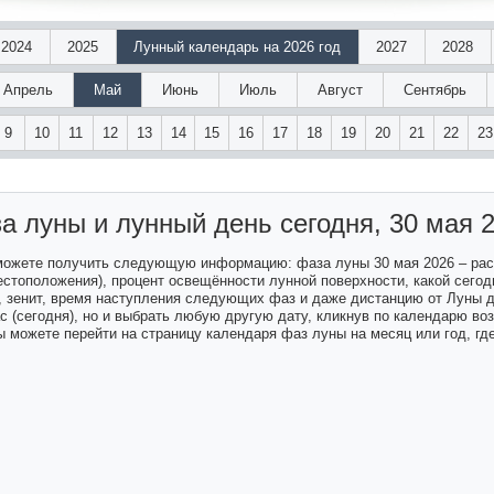
2024
2025
Лунный календарь на 2026 год
2027
2028
Апрель
Май
Июнь
Июль
Август
Сентябрь
9
10
11
12
13
14
15
16
17
18
19
20
21
22
23
а луны и лунный день
сегодня, 30 мая 
 можете получить следующую информацию: фаза луны 30 мая 2026 – ра
естоположения), процент освещённости лунной поверхности, какой сегодн
а, зенит, время наступления следующих фаз и даже дистанцию от Луны 
ас (сегодня), но и выбрать любую другую дату, кликнув по календарю в
 можете перейти на страницу календаря фаз луны на месяц или год, гд