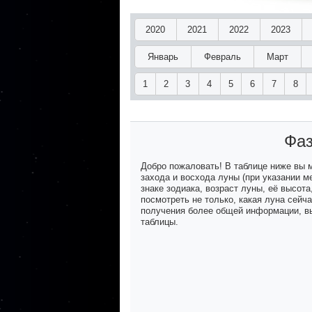
2020
2021
2022
2023
Январь
Февраль
Март
1
2
3
4
5
6
7
8
Фаз
Добро пожаловать! В таблице ниже вы
захода и восхода луны (при указании м
знаке зодиака, возраст луны, её высот
посмотреть не только, какая луна сейч
получения более общей информации, вы
таблицы.