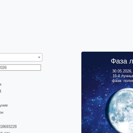
Фаза 
30.05.2026
16
-й лунны
фаза: полн
а
5
уние
он
918693228