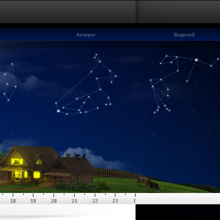
Козерог
Водолей