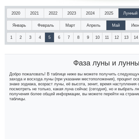
2020
2021
2022
2023
2024
2025
Лунный 
Январь
Февраль
Март
Апрель
Май
Июн
1
2
3
4
5
6
7
8
9
10
11
12
13
14
Фаза луны и лунн
Добро пожаловать! В таблице ниже вы можете получить следующу
захода и восхода луны (при указании местоположения), процент ос
знаке зодиака, возраст луны, её высота, зенит, время наступлени
посмотреть не только, какая луна сейчас (сегодня), но и выбрать
получения более общей информации, вы можете перейти на страниц
таблицы.