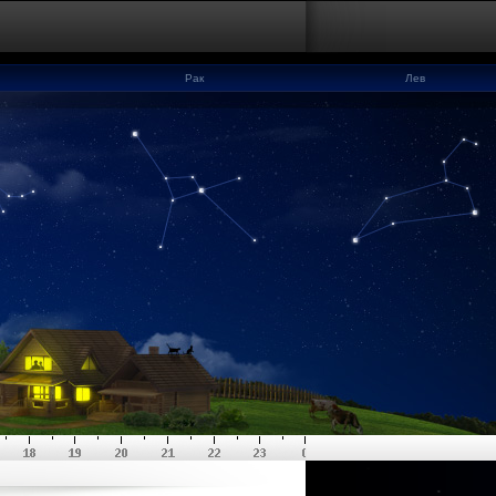
Рак
Лев