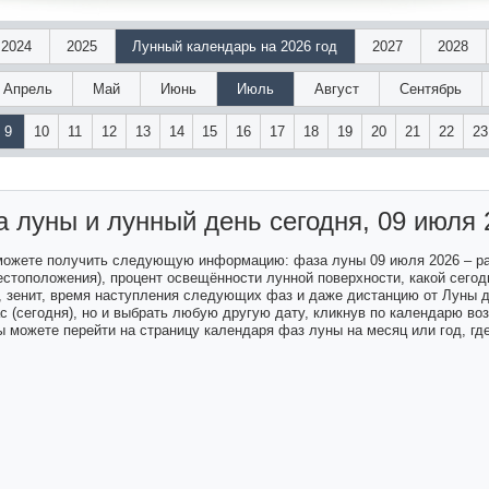
2024
2025
Лунный календарь на 2026 год
2027
2028
Апрель
Май
Июнь
Июль
Август
Сентябрь
9
10
11
12
13
14
15
16
17
18
19
20
21
22
23
а луны и лунный день
сегодня, 09 июля 
 можете получить следующую информацию: фаза луны 09 июля 2026 – р
естоположения), процент освещённости лунной поверхности, какой сегодн
а, зенит, время наступления следующих фаз и даже дистанцию от Луны 
ас (сегодня), но и выбрать любую другую дату, кликнув по календарю в
 можете перейти на страницу календаря фаз луны на месяц или год, гд