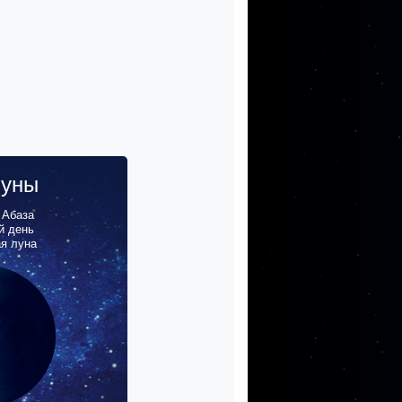
луны
,
Абаза
й день
ая луна