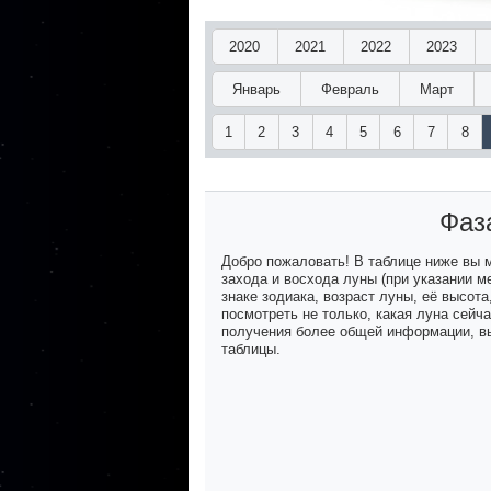
2020
2021
2022
2023
Январь
Февраль
Март
1
2
3
4
5
6
7
8
Фаз
Добро пожаловать! В таблице ниже вы
захода и восхода луны (при указании м
знаке зодиака, возраст луны, её высот
посмотреть не только, какая луна сейч
получения более общей информации, вы
таблицы.