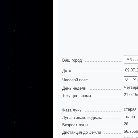
Абаза
Ваш город
Дата
Часовой пояс
Четвер
День недели
21:02:5
Текущее время
старая
Фаза луны
Телец
Луна в знаке зодиака
26
Возраст луны
56.755
Дистанция до Земли