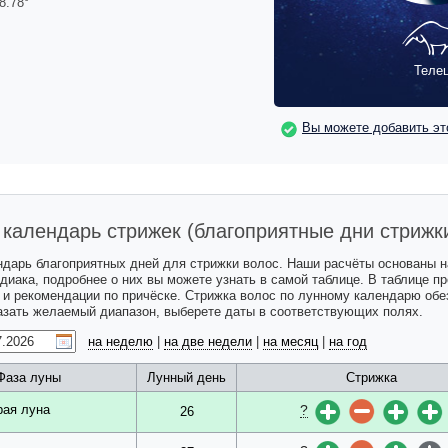
8.78
°
Теле
Вы можете добавить эт
календарь стрижек (благоприятные дни стрижк
ндарь благоприятных дней для стрижки волос. Наши расчёты основаны 
одиака, подробнее о них вы можете узнать в самой таблице. В таблице 
с и рекомендации по причёске. Стрижка волос по лунному календарю обе
казать желаемый диапазон, выберете даты в соответствующих полях.
на неделю
|
на две недели
|
на месяц
|
на год
Фаза луны
Лунный день
Стрижка
?
рая луна
26