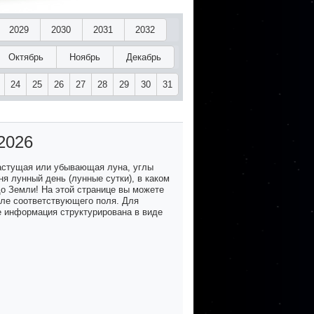
2029
2030
2031
2032
Октябрь
Ноябрь
Декабрь
24
25
26
27
28
29
30
31
2026
астущая или убывающая луна, углы
я лунный день (лунные сутки), в каком
до Земли! На этой странице вы можете
озле соответствующего поля. Для
е информация структурирована в виде