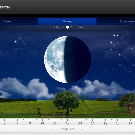
такты
Овен
Телец
Близнецы
09.07.26
21:02:55
свернуть