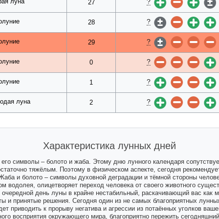
?
рая луна
27
?
олуние
28
?
олуние
29
?
олуние
0
?
олуние
1
?
одая луна
2
Характеристика лунных дней
 его символы – болото и жаба. Этому дню лунного календаря сопутствуе
достаточно тяжёлым. Поэтому в физическом аспекте, сегодня рекомендуе
аба и болото – символы духовной деградации и тёмной стороны челове
ом водолея, олицетворяет переход человека от своего животного суще
 очередной день луны в крайне нестабильный, раскачивающий вас как м
ы и принятые решения. Сегодня один из не самых благоприятных лунных
дет приводить к прорыву негатива и агрессии из потаённых уголков ваше
ого восприятия окружающего мира, благоприятно пережить сегодняшний