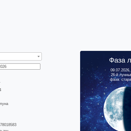
Фаза 
09.07.2026
26
-й лунны
фаза: стар
г
5
 луна
678018583