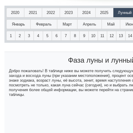
2020
2021
2022
2023
2024
2025
Лунный 
Январь
Февраль
Март
Апрель
Май
Июн
1
2
3
4
5
6
7
8
9
10
11
12
13
14
Фаза луны и лунны
Добро пожаловать! В таблице ниже вы можете получить следующу
захода и восхода луны (при указании местоположения), процент ос
знаке зодиака, возраст луны, её высота, зенит, время наступлени
посмотреть не только, какая луна сейчас (сегодня), но и выбрать
получения более общей информации, вы можете перейти на страниц
таблицы.