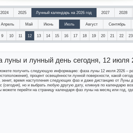
2024
2025
Лунный календарь на 2026 год
2027
2028
Апрель
Май
Июнь
Июль
Август
Сентябрь
9
10
11
12
13
14
15
16
17
18
19
20
21
22
23
а луны и лунный день
сегодня, 12 июля 
 можете получить следующую информацию: фаза луны 12 июля 2026 – р
естоположения), процент освещённости лунной поверхности, какой сегодн
а, зенит, время наступления следующих фаз и даже дистанцию от Луны 
ас (сегодня), но и выбрать любую другую дату, кликнув по календарю в
 можете перейти на страницу календаря фаз луны на месяц или год, гд