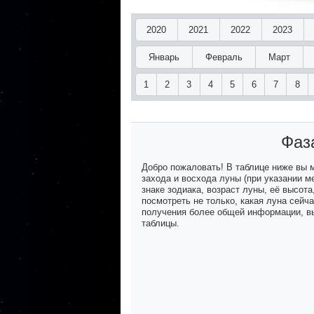
2020
2021
2022
2023
Январь
Февраль
Март
1
2
3
4
5
6
7
8
Фаз
Добро пожаловать! В таблице ниже вы
захода и восхода луны (при указании м
знаке зодиака, возраст луны, её высот
посмотреть не только, какая луна сейч
получения более общей информации, вы
таблицы.