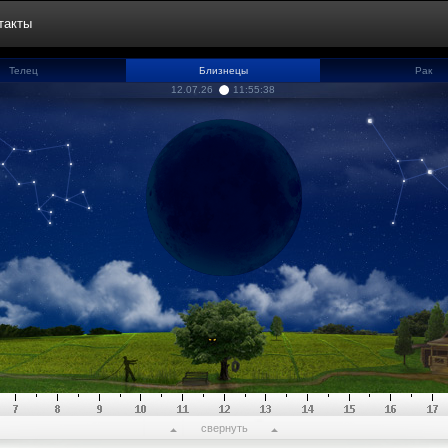
такты
Телец
Близнецы
Рак
12.07.26
11:55:39
свернуть