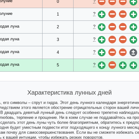
?
олуние
0
?
олуние
1
?
одая луна
2
?
одая луна
3
?
одая луна
4
?
одая луна
5
Характеристика лунных дней
 его символы – спрут и гидра. Этот день лунного календаря энергетич
Следствием этого является обострение отрицательных сторон вашей личн
. В двадцать девятый лунный день следует особенно трепетно наблюдать
 любовь, терпение и прощение. Ни в коем случае не поддавайтесь на п
сделать этот день луны чуть более благоприятным, обратитесь к пред
одня будет уместным подвести итог подходящего к концу лунного месяца
 вам почву для самосовершенствования. Если вы не сможете избежать се
ь к вашей интуиции, чтобы избежать резких поворотов.