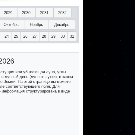
2029
2030
2031
2032
Октябрь
Ноябрь
Декабрь
24
25
26
27
28
29
30
31
2026
астущая или убывающая луна, углы
я лунный день (лунные сутки), в каком
до Земли! На этой странице вы можете
озле соответствующего поля. Для
е информация структурирована в виде