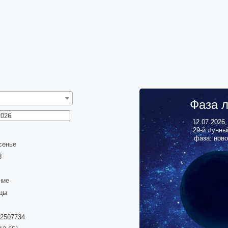
Фаза 
12.07.2026
29
-й лунны
фаза: нов
сенье
9
ние
цы
62507734