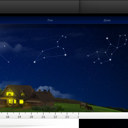
Лев
Дева