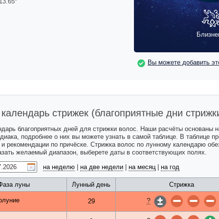
13.65
°
Близне
Вы можете добавить эт
календарь стрижек (благоприятные дни стрижк
ндарь благоприятных дней для стрижки волос. Наши расчёты основаны 
одиака, подробнее о них вы можете узнать в самой таблице. В таблице 
с и рекомендации по причёске. Стрижка волос по лунному календарю обе
казать желаемый диапазон, выберете даты в соответствующих полях.
на неделю
|
на две недели
|
на месяц
|
на год
Фаза луны
Лунный день
Стрижка
?
олуние
29