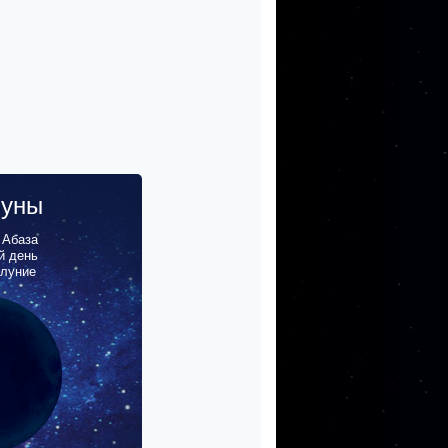
луны
,
Абаза
й день
олуние