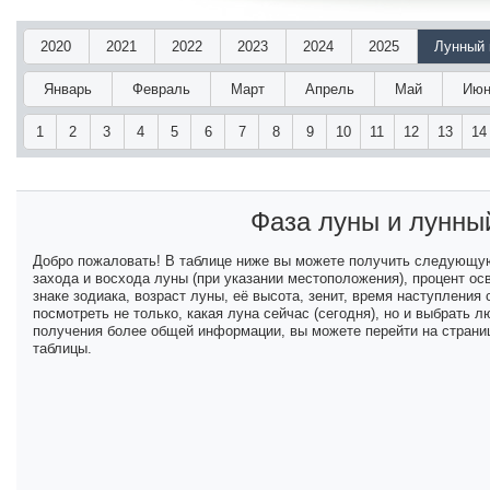
2020
2021
2022
2023
2024
2025
Лунный 
Январь
Февраль
Март
Апрель
Май
Июн
1
2
3
4
5
6
7
8
9
10
11
12
13
14
Фаза луны и лунны
Добро пожаловать! В таблице ниже вы можете получить следующу
захода и восхода луны (при указании местоположения), процент ос
знаке зодиака, возраст луны, её высота, зенит, время наступлени
посмотреть не только, какая луна сейчас (сегодня), но и выбрать
получения более общей информации, вы можете перейти на страниц
таблицы.