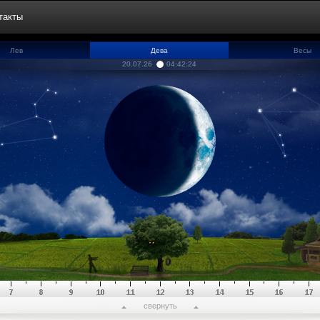
такты
Лев
Дева
Весы
20.07.26
04:42:25
свернуть