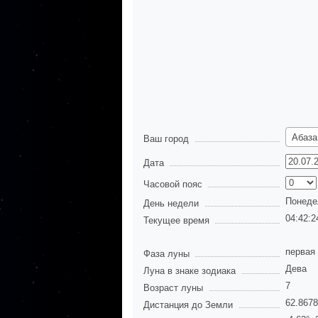
Абаза
Ваш город
Дата
Часовой пояс
Понеде
День недели
04:42:2
Текущее время
первая
Фаза луны
Дева
Луна в знаке зодиака
7
Возраст луны
62.867
Дистанция до Земли