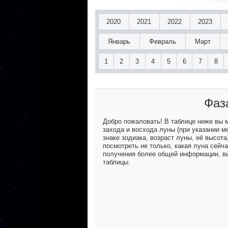
2020
2021
2022
2023
Январь
Февраль
Март
1
2
3
4
5
6
7
8
Фаз
Добро пожаловать! В таблице ниже вы
захода и восхода луны (при указании м
знаке зодиака, возраст луны, её высот
посмотреть не только, какая луна сейч
получения более общей информации, вы
таблицы.