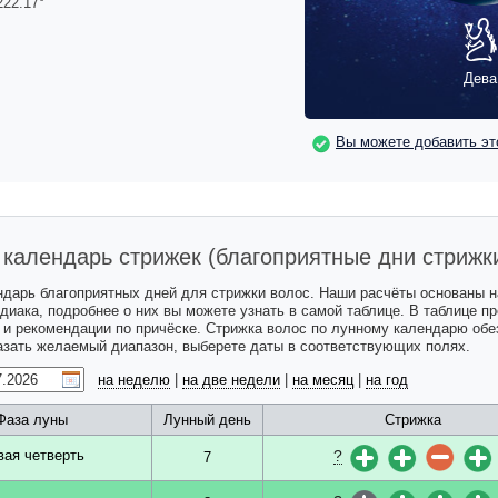
222.17
°
Дева
Вы можете добавить эт
календарь стрижек (благоприятные дни стрижк
ндарь благоприятных дней для стрижки волос. Наши расчёты основаны 
одиака, подробнее о них вы можете узнать в самой таблице. В таблице 
с и рекомендации по причёске. Стрижка волос по лунному календарю обе
казать желаемый диапазон, выберете даты в соответствующих полях.
на неделю
|
на две недели
|
на месяц
|
на год
Фаза луны
Лунный день
Стрижка
?
вая четверть
7