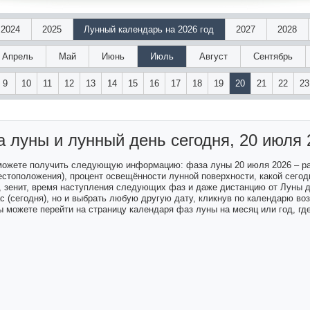
2024
2025
Лунный календарь на 2026 год
2027
2028
Апрель
Май
Июнь
Июль
Август
Сентябрь
9
10
11
12
13
14
15
16
17
18
19
20
21
22
23
а луны и лунный день
сегодня, 20 июля 
 можете получить следующую информацию: фаза луны 20 июля 2026 – р
естоположения), процент освещённости лунной поверхности, какой сегодн
а, зенит, время наступления следующих фаз и даже дистанцию от Луны 
ас (сегодня), но и выбрать любую другую дату, кликнув по календарю в
 можете перейти на страницу календаря фаз луны на месяц или год, гд