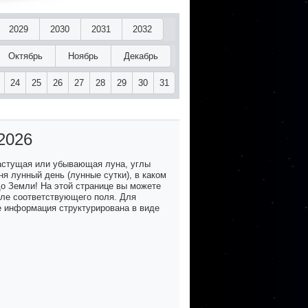
2029
2030
2031
2032
Октябрь
Ноябрь
Декабрь
24
25
26
27
28
29
30
31
2026
астущая или убывающая луна, углы
я лунный день (лунные сутки), в каком
до Земли! На этой странице вы можете
озле соответствующего поля. Для
е информация структурирована в виде