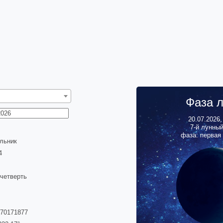
Фаза 
20.07.2026
7
-й лунны
фаза: первая
льник
5
 четверть
870171877