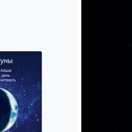
луны
,
Абаза
й день
 четверть