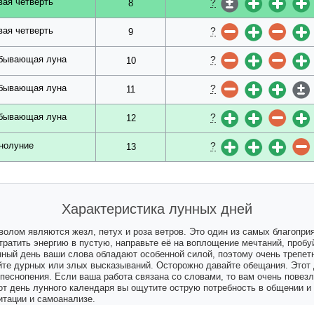
?
вая четверть
8
?
вая четверть
9
?
бывающая луна
10
?
бывающая луна
11
?
бывающая луна
12
?
нолуние
13
Характеристика лунных дней
волом являются жезл, петух и роза ветров. Это один из самых благопр
тратить энергию в пустую, направьте её на воплощение мечтаний, пробу
нный день ваши слова обладают особенной силой, поэтому очень трепетн
айте дурных или злых высказываний. Осторожно давайте обещания. Этот
 песнопения. Если ваша работа связана со словами, то вам очень повез
от день лунного календаря вы ощутите острую потребность в общении и
тации и самоанализе.