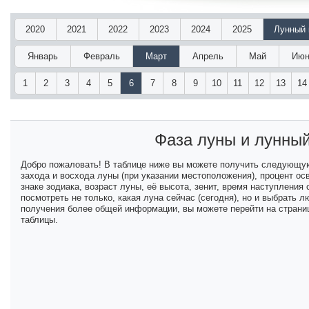
2020
2021
2022
2023
2024
2025
Лунный 
Январь
Февраль
Март
Апрель
Май
Июн
1
2
3
4
5
6
7
8
9
10
11
12
13
14
Фаза луны и лунны
Добро пожаловать! В таблице ниже вы можете получить следующу
захода и восхода луны (при указании местоположения), процент ос
знаке зодиака, возраст луны, её высота, зенит, время наступлени
посмотреть не только, какая луна сейчас (сегодня), но и выбрать
получения более общей информации, вы можете перейти на страниц
таблицы.