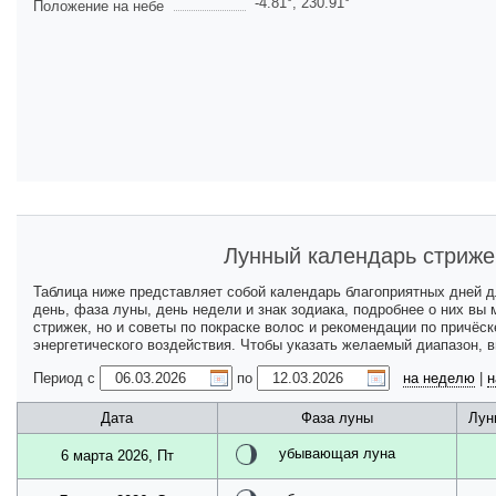
-4.81
°,
230.91
°
Положение на небе
Лунный календарь стриже
Таблица ниже представляет собой календарь благоприятных дней 
день, фаза луны, день недели и знак зодиака, подробнее о них вы
стрижек, но и советы по покраске волос и рекомендации по причёс
энергетического воздействия. Чтобы указать желаемый диапазон, 
Период с
по
на неделю
|
н
Дата
Фаза луны
Лун
убывающая луна
6 марта 2026, Пт