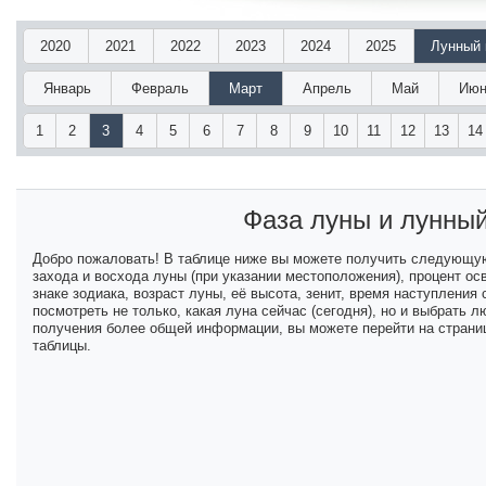
2020
2021
2022
2023
2024
2025
Лунный 
Январь
Февраль
Март
Апрель
Май
Июн
1
2
3
4
5
6
7
8
9
10
11
12
13
14
Фаза луны и лунны
Добро пожаловать! В таблице ниже вы можете получить следующу
захода и восхода луны (при указании местоположения), процент ос
знаке зодиака, возраст луны, её высота, зенит, время наступлени
посмотреть не только, какая луна сейчас (сегодня), но и выбрать
получения более общей информации, вы можете перейти на страниц
таблицы.