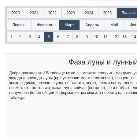
2020
2021
2022
2023
2024
2025
Лунный 
Январь
Февраль
Март
Апрель
Май
Июн
1
2
3
4
5
6
7
8
9
10
11
12
13
14
Фаза луны и лунны
Добро пожаловать! В таблице ниже вы можете получить следующу
захода и восхода луны (при указании местоположения), процент ос
знаке зодиака, возраст луны, её высота, зенит, время наступлени
посмотреть не только, какая луна сейчас (сегодня), но и выбрать
получения более общей информации, вы можете перейти на страниц
таблицы.