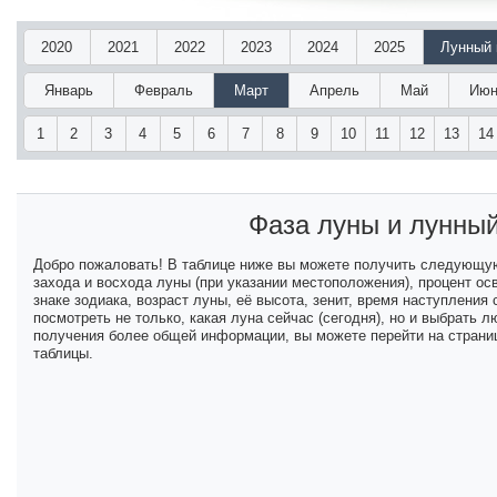
2020
2021
2022
2023
2024
2025
Лунный 
Январь
Февраль
Март
Апрель
Май
Июн
1
2
3
4
5
6
7
8
9
10
11
12
13
14
Фаза луны и лунны
Добро пожаловать! В таблице ниже вы можете получить следующу
захода и восхода луны (при указании местоположения), процент ос
знаке зодиака, возраст луны, её высота, зенит, время наступлени
посмотреть не только, какая луна сейчас (сегодня), но и выбрать
получения более общей информации, вы можете перейти на страниц
таблицы.