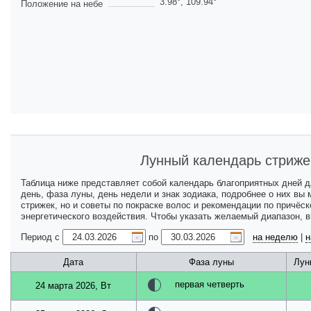
3.98
°,
109.94
°
Положение на небе
Лунный календарь стриже
Таблица ниже представляет собой календарь благоприятных дней 
день, фаза луны, день недели и знак зодиака, подробнее о них вы
стрижек, но и советы по покраске волос и рекомендации по причёс
энергетического воздействия. Чтобы указать желаемый диапазон, 
Период с
по
на неделю
|
н
Дата
Фаза луны
Лун
первая четверть
24 марта 2026, Вт