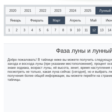
2020
2021
2022
2023
2024
2025
Лунный 
Январь
Февраль
Март
Апрель
Май
Июн
1
2
3
4
5
6
7
8
9
10
11
12
13
14
Фаза луны и лунны
Добро пожаловать! В таблице ниже вы можете получить следующу
захода и восхода луны (при указании местоположения), процент ос
знаке зодиака, возраст луны, её высота, зенит, время наступлени
посмотреть не только, какая луна сейчас (сегодня), но и выбрать
получения более общей информации, вы можете перейти на страниц
таблицы.