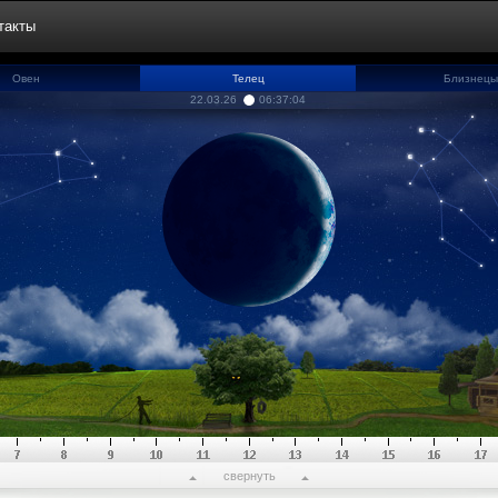
такты
Овен
Телец
Близнецы
22.03.26
06:37:04
свернуть