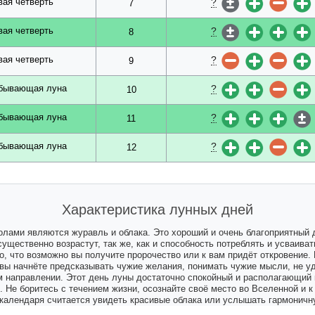
?
вая четверть
7
?
вая четверть
8
?
вая четверть
9
?
бывающая луна
10
?
бывающая луна
11
?
бывающая луна
12
Характеристика лунных дней
олами являются журавль и облака. Это хороший и очень благоприятный
существенно возрастут, так же, как и способность потреблять и усваива
, что возможно вы получите пророчество или к вам придёт откровение. 
 вы начнёте предсказывать чужие желания, понимать чужие мысли, не уд
м направлении. Этот день луны достаточно спокойный и располагающий
. Не боритесь с течением жизни, осознайте своё место во Вселенной и к
 календаря считается увидеть красивые облака или услышать гармоничн