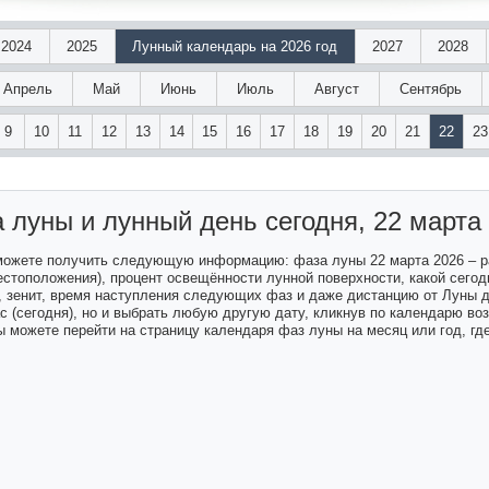
2024
2025
Лунный календарь на 2026 год
2027
2028
Апрель
Май
Июнь
Июль
Август
Сентябрь
9
10
11
12
13
14
15
16
17
18
19
20
21
22
23
 луны и лунный день
сегодня, 22 марта
 можете получить следующую информацию: фаза луны 22 марта 2026 – 
естоположения), процент освещённости лунной поверхности, какой сегодн
а, зенит, время наступления следующих фаз и даже дистанцию от Луны 
ас (сегодня), но и выбрать любую другую дату, кликнув по календарю в
 можете перейти на страницу календаря фаз луны на месяц или год, гд