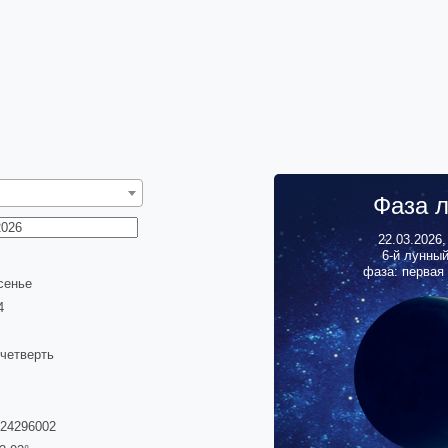
Фаза 
22.03.2026
6
-й лунны
фаза: первая
сенье
4
 четверть
324296002