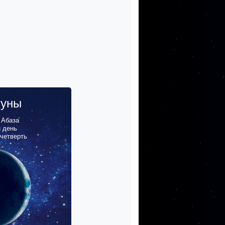
луны
,
Абаза
й день
 четверть