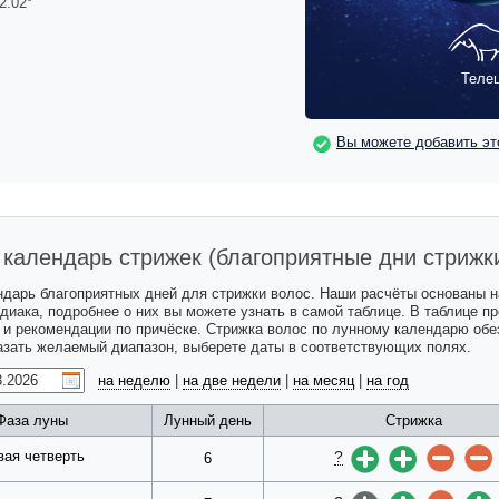
2.02
°
Теле
Вы можете добавить эт
календарь стрижек (благоприятные дни стрижк
ндарь благоприятных дней для стрижки волос. Наши расчёты основаны 
одиака, подробнее о них вы можете узнать в самой таблице. В таблице 
с и рекомендации по причёске. Стрижка волос по лунному календарю обе
казать желаемый диапазон, выберете даты в соответствующих полях.
на неделю
|
на две недели
|
на месяц
|
на год
Фаза луны
Лунный день
Стрижка
?
вая четверть
6