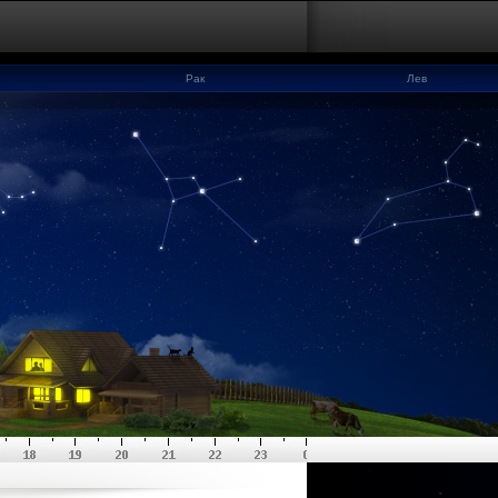
Рак
Лев