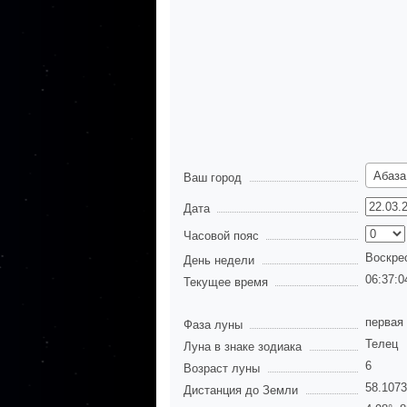
Абаза
Ваш город
Дата
Часовой пояс
Воскре
День недели
06:37:0
Текущее время
первая
Фаза луны
Телец
Луна в знаке зодиака
6
Возраст луны
58.107
Дистанция до Земли