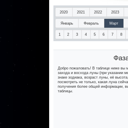
2020
2021
2022
2023
Январь
Февраль
Март
1
2
3
4
5
6
7
8
Фаза
Добро пожаловать! В таблице ниже вы
захода и восхода луны (при указании м
знаке зодиака, возраст луны, её высот
посмотреть не только, какая луна сейч
получения более общей информации, вы
таблицы.