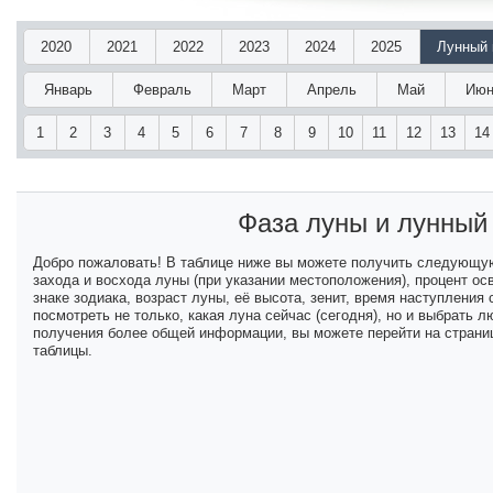
2020
2021
2022
2023
2024
2025
Лунный 
Январь
Февраль
Март
Апрель
Май
Июн
1
2
3
4
5
6
7
8
9
10
11
12
13
14
Фаза луны и лунный
Добро пожаловать! В таблице ниже вы можете получить следующу
захода и восхода луны (при указании местоположения), процент ос
знаке зодиака, возраст луны, её высота, зенит, время наступлени
посмотреть не только, какая луна сейчас (сегодня), но и выбрать
получения более общей информации, вы можете перейти на страниц
таблицы.