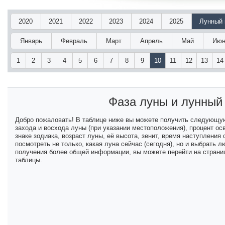
2020
2021
2022
2023
2024
2025
Лунный 
Январь
Февраль
Март
Апрель
Май
Июн
1
2
3
4
5
6
7
8
9
10
11
12
13
14
Фаза луны и лунный
Добро пожаловать! В таблице ниже вы можете получить следующу
захода и восхода луны (при указании местоположения), процент ос
знаке зодиака, возраст луны, её высота, зенит, время наступлени
посмотреть не только, какая луна сейчас (сегодня), но и выбрать
получения более общей информации, вы можете перейти на страниц
таблицы.