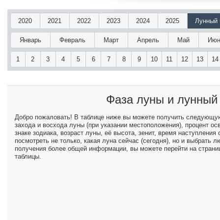
2020
2021
2022
2023
2024
2025
Лунный 
Январь
Февраль
Март
Апрель
Май
Июн
1
2
3
4
5
6
7
8
9
10
11
12
13
14
Фаза луны и лунный
Добро пожаловать! В таблице ниже вы можете получить следующу
захода и восхода луны (при указании местоположения), процент ос
знаке зодиака, возраст луны, её высота, зенит, время наступлени
посмотреть не только, какая луна сейчас (сегодня), но и выбрать
получения более общей информации, вы можете перейти на страниц
таблицы.