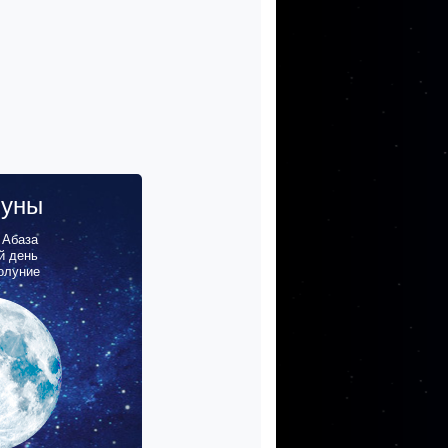
луны
,
Абаза
й день
олуние