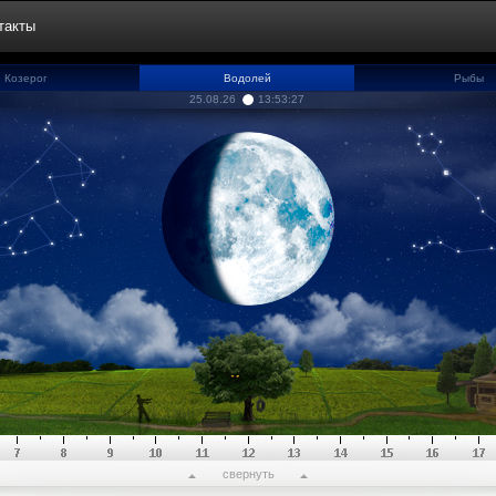
такты
Козерог
Водолей
Рыбы
25.08.26
13:53:28
свернуть