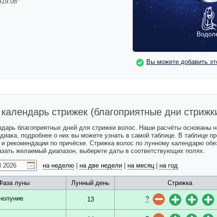
319.08
°
Водол
Вы можете добавить эт
календарь стрижек (благоприятные дни стрижк
ндарь благоприятных дней для стрижки волос. Наши расчёты основаны 
одиака, подробнее о них вы можете узнать в самой таблице. В таблице 
с и рекомендации по причёске. Стрижка волос по лунному календарю обе
казать желаемый диапазон, выберете даты в соответствующих полях.
на неделю
|
на две недели
|
на месяц
|
на год
Фаза луны
Лунный день
Стрижка
?
нолуние
13