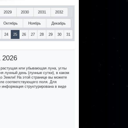
2029
2030
2031
2032
Октябрь
Ноябрь
Декабрь
24
25
26
27
28
29
30
31
а 2026
 растущая или убывающая луна, углы
я лунный день (лунные сутки), в каком
до Земли! На этой странице вы можете
озле соответствующего поля. Для
е информация структурирована в виде