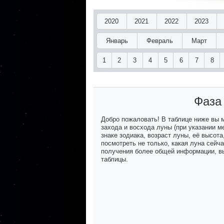
2020
2021
2022
2023
Январь
Февраль
Март
1
2
3
4
5
6
7
8
Фаза
Добро пожаловать! В таблице ниже вы
захода и восхода луны (при указании м
знаке зодиака, возраст луны, её высот
посмотреть не только, какая луна сейч
получения более общей информации, вы
таблицы.