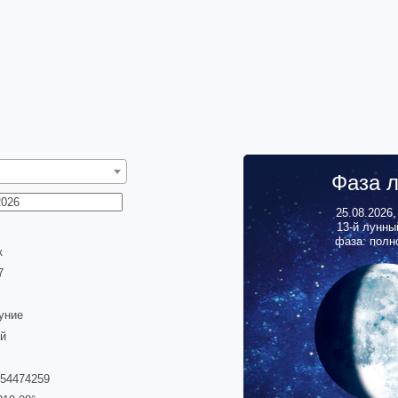
Фаза 
25.08.2026
13
-й лунны
фаза: полн
к
8
уние
й
454474259