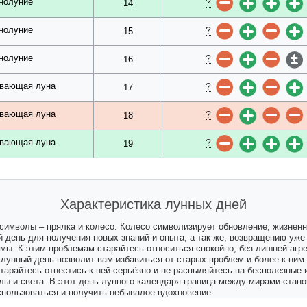
?
нолуние
14
?
нолуние
15
?
нолуние
16
?
вающая луна
17
?
вающая луна
18
?
вающая луна
19
Характеристика лунных дней
 символы – прялка и колесо. Колесо символизирует обновление, жизнен
 день для получения новых знаний и опыта, а так же, возвращению уже
ы. К этим проблемам старайтесь относиться спокойно, без лишней агре
 лунный день позволит вам избавиться от старых проблем и более к ним
арайтесь отнестись к ней серьёзно и не распыляйтесь на бесполезные и
лы и света. В этот день лунного календаря граница между мирами стано
спользоваться и получить небывалое вдохновение.