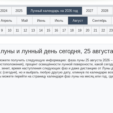
2024
2025
Лунный календарь на 2026 год
2027
2028
Апрель
Май
Июнь
Июль
Август
Сентябрь
9
10
11
12
13
14
15
16
17
18
19
20
21
22
23
 луны и лунный день
сегодня, 25 август
 можете получить следующую информацию: фаза луны 25 августа 2026 –
естоположения), процент освещённости лунной поверхности, какой сегодн
а, зенит, время наступления следующих фаз и даже дистанцию от Луны 
ас (сегодня), но и выбрать любую другую дату, кликнув по календарю в
 можете перейти на страницу календаря фаз луны на месяц или год, гд