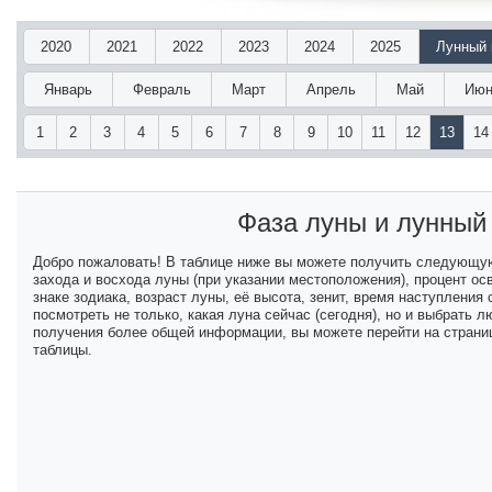
2020
2021
2022
2023
2024
2025
Лунный 
Январь
Февраль
Март
Апрель
Май
Июн
1
2
3
4
5
6
7
8
9
10
11
12
13
14
Фаза луны и лунный
Добро пожаловать! В таблице ниже вы можете получить следующу
захода и восхода луны (при указании местоположения), процент ос
знаке зодиака, возраст луны, её высота, зенит, время наступлени
посмотреть не только, какая луна сейчас (сегодня), но и выбрать
получения более общей информации, вы можете перейти на страниц
таблицы.