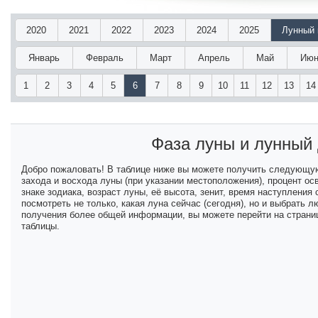
2020
2021
2022
2023
2024
2025
Лунный 
Январь
Февраль
Март
Апрель
Май
Июн
1
2
3
4
5
6
7
8
9
10
11
12
13
14
Фаза луны и лунный
Добро пожаловать! В таблице ниже вы можете получить следующу
захода и восхода луны (при указании местоположения), процент ос
знаке зодиака, возраст луны, её высота, зенит, время наступлени
посмотреть не только, какая луна сейчас (сегодня), но и выбрать
получения более общей информации, вы можете перейти на страниц
таблицы.