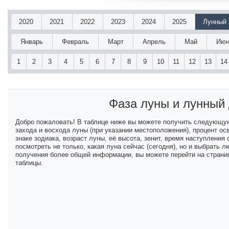
2020
2021
2022
2023
2024
2025
Лунный 
Январь
Февраль
Март
Апрель
Май
Июн
1
2
3
4
5
6
7
8
9
10
11
12
13
14
Фаза луны и лунный
Добро пожаловать! В таблице ниже вы можете получить следующу
захода и восхода луны (при указании местоположения), процент ос
знаке зодиака, возраст луны, её высота, зенит, время наступлени
посмотреть не только, какая луна сейчас (сегодня), но и выбрать
получения более общей информации, вы можете перейти на страниц
таблицы.