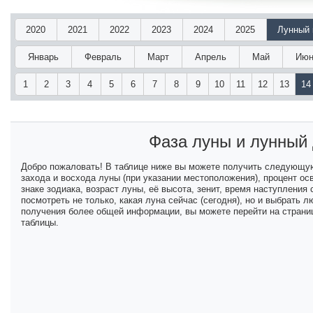
2020
2021
2022
2023
2024
2025
Лунный 
Январь
Февраль
Март
Апрель
Май
Июн
1
2
3
4
5
6
7
8
9
10
11
12
13
14
Фаза луны и лунный
Добро пожаловать! В таблице ниже вы можете получить следующу
захода и восхода луны (при указании местоположения), процент ос
знаке зодиака, возраст луны, её высота, зенит, время наступлени
посмотреть не только, какая луна сейчас (сегодня), но и выбрать
получения более общей информации, вы можете перейти на страниц
таблицы.