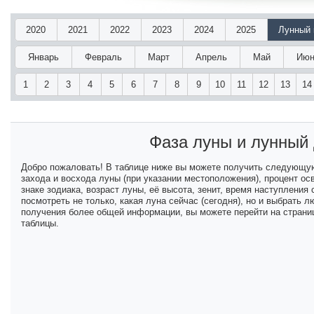
2020
2021
2022
2023
2024
2025
Лунный 
Январь
Февраль
Март
Апрель
Май
Июн
1
2
3
4
5
6
7
8
9
10
11
12
13
14
Фаза луны и лунный
Добро пожаловать! В таблице ниже вы можете получить следующу
захода и восхода луны (при указании местоположения), процент ос
знаке зодиака, возраст луны, её высота, зенит, время наступлени
посмотреть не только, какая луна сейчас (сегодня), но и выбрать
получения более общей информации, вы можете перейти на страниц
таблицы.