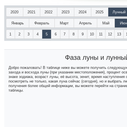
2020
2021
2022
2023
2024
2025
Лунный 
Январь
Февраль
Март
Апрель
Май
Июн
1
2
3
4
5
6
7
8
9
10
11
12
13
Фаза луны и лунны
Добро пожаловать! В таблице ниже вы можете получить следующу
захода и восхода луны (при указании местоположения), процент ос
знаке зодиака, возраст луны, её высота, зенит, время наступлени
посмотреть не только, какая луна сейчас (сегодня), но и выбрать
получения более общей информации, вы можете перейти на страниц
таблицы.