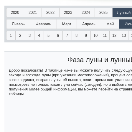
2020
2021
2022
2023
2024
2025
Лунный 
Январь
Февраль
Март
Апрель
Май
Июн
1
2
3
4
5
6
7
8
9
10
11
12
13
Фаза луны и лунны
Добро пожаловать! В таблице ниже вы можете получить следующу
захода и восхода луны (при указании местоположения), процент ос
знаке зодиака, возраст луны, её высота, зенит, время наступлени
посмотреть не только, какая луна сейчас (сегодня), но и выбрать
получения более общей информации, вы можете перейти на страниц
таблицы.