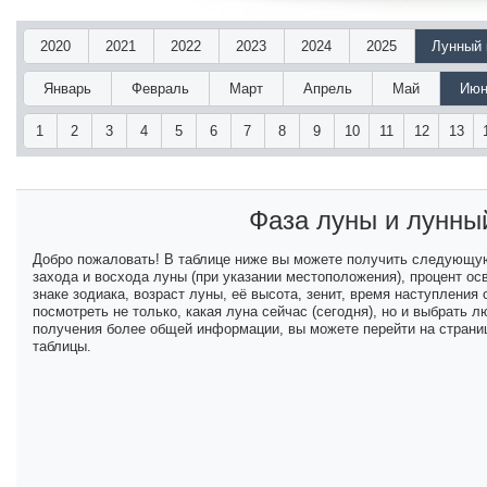
2020
2021
2022
2023
2024
2025
Лунный 
Январь
Февраль
Март
Апрель
Май
Июн
1
2
3
4
5
6
7
8
9
10
11
12
13
Фаза луны и лунны
Добро пожаловать! В таблице ниже вы можете получить следующу
захода и восхода луны (при указании местоположения), процент ос
знаке зодиака, возраст луны, её высота, зенит, время наступлени
посмотреть не только, какая луна сейчас (сегодня), но и выбрать
получения более общей информации, вы можете перейти на страниц
таблицы.