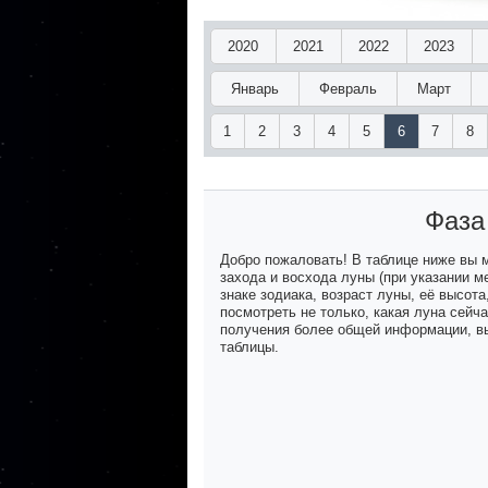
2020
2021
2022
2023
Январь
Февраль
Март
1
2
3
4
5
6
7
8
Фаза
Добро пожаловать! В таблице ниже вы
захода и восхода луны (при указании м
знаке зодиака, возраст луны, её высот
посмотреть не только, какая луна сейч
получения более общей информации, вы
таблицы.