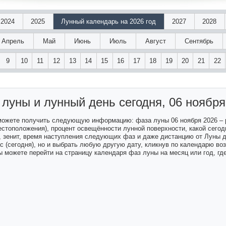
2024
2025
Лунный календарь на 2026 год
2027
2028
Апрель
Май
Июнь
Июль
Август
Сентябрь
9
10
11
12
13
14
15
16
17
18
19
20
21
22
 луны и лунный день
сегодня, 06 ноября
 можете получить следующую информацию: фаза луны 06 ноября 2026 –
естоположения), процент освещённости лунной поверхности, какой сегодн
а, зенит, время наступления следующих фаз и даже дистанцию от Луны 
ас (сегодня), но и выбрать любую другую дату, кликнув по календарю в
 можете перейти на страницу календаря фаз луны на месяц или год, гд