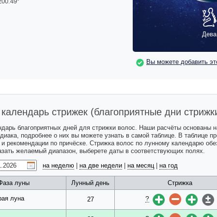
200.49
°
Дева
Вы можете добавить эт
календарь стрижек (благоприятные дни стрижк
ндарь благоприятных дней для стрижки волос. Наши расчёты основаны 
одиака, подробнее о них вы можете узнать в самой таблице. В таблице 
с и рекомендации по причёске. Стрижка волос по лунному календарю обе
казать желаемый диапазон, выберете даты в соответствующих полях.
на неделю
|
на две недели
|
на месяц
|
на год
Фаза луны
Лунный день
Стрижка
?
рая луна
27