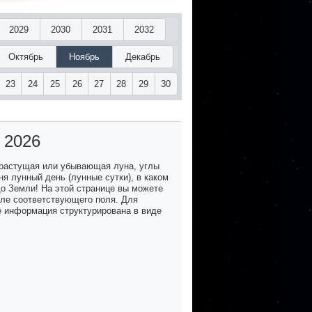
2029
2030
2031
2032
Октябрь
Ноябрь
Декабрь
23
24
25
26
27
28
29
30
 2026
 растущая или убывающая луна, углы
я лунный день (лунные сутки), в каком
до Земли! На этой странице вы можете
озле соответствующего поля. Для
е информация структурирована в виде