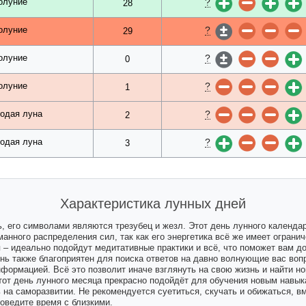
?
олуние
28
?
олуние
29
?
олуние
0
?
олуние
1
?
одая луна
2
?
одая луна
3
Характеристика лунных дней
, его символами являются трезубец и жезл. Этот день лунного календар
уманного распределения сил, так как его энергетика всё же имеет ограни
 – идеально подойдут медитативные практики и всё, что поможет вам до
ь также благоприятен для поиска ответов на давно волнующие вас вопр
формацией. Всё это позволит иначе взглянуть на свою жизнь и найти нов
Этот день лунного месяца прекрасно подойдёт для обучения новым навык
 на саморазвитии. Не рекомендуется суетиться, скучать и обижаться, вм
роведите время с близкими.