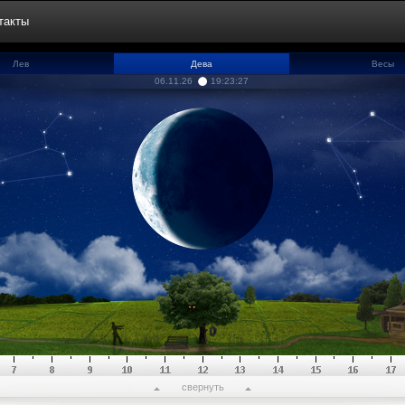
такты
Лев
Дева
Весы
06.11.26
19:23:27
свернуть