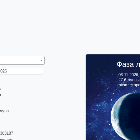
Фаза 
06.11.2026
27
-й лунны
фаза: стар
а
7
 луна
0383187