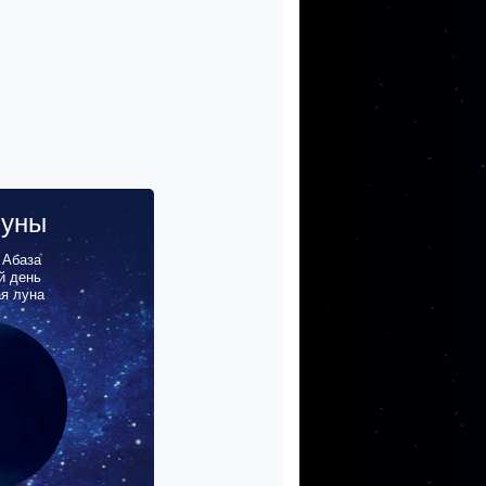
луны
,
Абаза
й день
ая луна