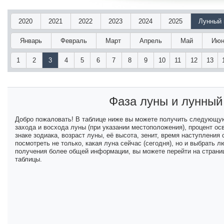
2020
2021
2022
2023
2024
2025
Лунный 
Январь
Февраль
Март
Апрель
Май
Июн
1
2
3
4
5
6
7
8
9
10
11
12
13
Фаза луны и лунны
Добро пожаловать! В таблице ниже вы можете получить следующу
захода и восхода луны (при указании местоположения), процент ос
знаке зодиака, возраст луны, её высота, зенит, время наступлени
посмотреть не только, какая луна сейчас (сегодня), но и выбрать
получения более общей информации, вы можете перейти на страниц
таблицы.