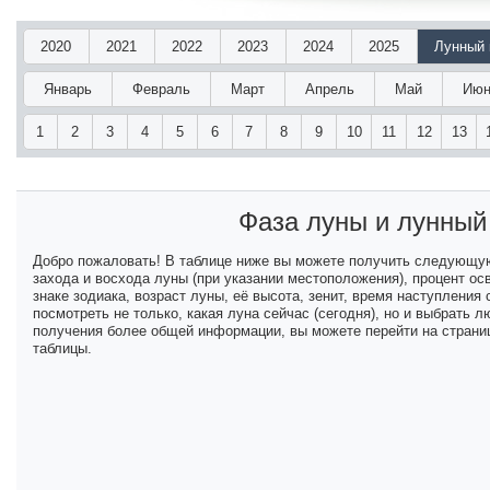
2020
2021
2022
2023
2024
2025
Лунный 
Январь
Февраль
Март
Апрель
Май
Июн
1
2
3
4
5
6
7
8
9
10
11
12
13
Фаза луны и лунны
Добро пожаловать! В таблице ниже вы можете получить следующу
захода и восхода луны (при указании местоположения), процент ос
знаке зодиака, возраст луны, её высота, зенит, время наступлени
посмотреть не только, какая луна сейчас (сегодня), но и выбрать
получения более общей информации, вы можете перейти на страниц
таблицы.